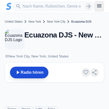
Zum Hauptinhalt springen
Sender suchen
menu
search
arrow_forward
chevron_right
chevron_right
chevron_right
United States
New York
New York City
Ecuazona DJS
Ecuazona DJS - New York City, NY
place
New York City, New York, United States
play_arrow
favorite
share
Radio hören