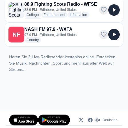
88.9 Fighting Scots Radio - WFSE
favorite
play_arrow
88.9 FM · Edinboro, United States
radio stations
radio stations
radio stations
College
Entertainment
Information
more genres for 88.9 Fighting Scots Radio - WFSE
+1
more
NASH FM 97.9 - WXTA
favorite
play_arrow
NF
97.9 FM · Edinboro, United States
radio stations
Country
Hören Sie 3 Live-Radiosender kostenlos online. Entdecken
Sie Musik, Nachrichten, Sport und mehr aus aller Welt auf
Streema.
LADEN IM
JETZT BEI
Deutsch
App Store
Google Play