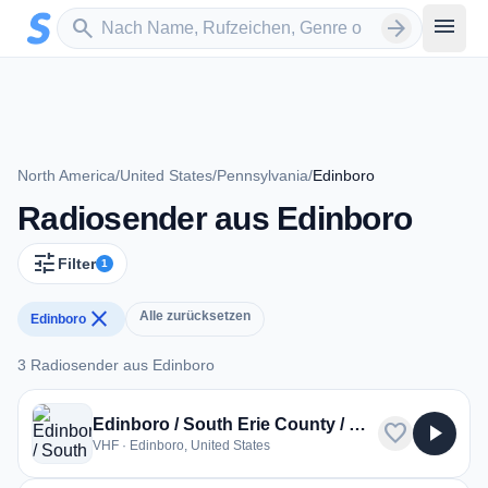
Zum Hauptinhalt springen
Sender suchen
menu
search
arrow_forward
North America
/
United States
/
Pennsylvania
/
Edinboro
Radiosender aus Edinboro
tune
Filter
1
close
Alle zurücksetzen
Edinboro
3 Radiosender aus Edinboro
3 Radiosender aus Edinboro
Edinboro / South Erie County / North Crawford County, PA Fire
favorite
play_arrow
VHF · Edinboro, United States