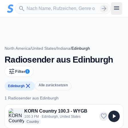
Zum Hauptinhalt springen
Sender suchen
menu
search
arrow_forward
North America
/
United States
/
Indiana
/
Edinburgh
Radiosender aus Edinburgh
tune
Filter
1
close
Alle zurücksetzen
Edinburgh
1 Radiosender aus Edinburgh
1 Radiosender aus Edinburgh
KORN Country 100.3 - WYGB
favorite
play_arrow
100.3 FM · Edinburgh, United States
radio stations
Country