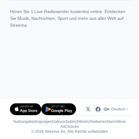
Hören Sie 1 Live-Radiosender kostenlos online. Entdecken
Sie Musik, Nachrichten, Sport und mehr aus aller Welt auf
Streema.
LADEN IM
JETZT BEI
Deutsch
App Store
Google Play
Nutzungsbedingungen
Datenschutzrichtlinie
Urheberrechtsrichtlinie
(öffnet in neuem Tab)
AdChoices
© 2026 Streema, Inc. Alle Rechte vorbehalten