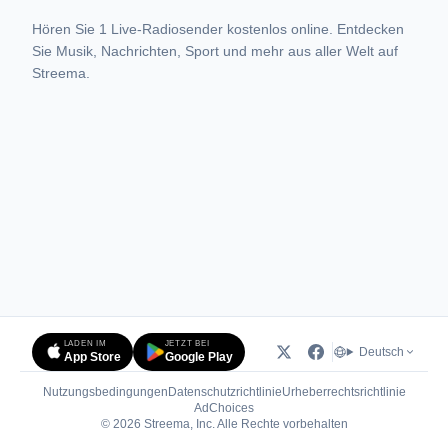
Hören Sie 1 Live-Radiosender kostenlos online. Entdecken
Sie Musik, Nachrichten, Sport und mehr aus aller Welt auf
Streema.
LADEN IM
JETZT BEI
Deutsch
App Store
Google Play
Nutzungsbedingungen
Datenschutzrichtlinie
Urheberrechtsrichtlinie
(öffnet in neuem Tab)
AdChoices
© 2026 Streema, Inc. Alle Rechte vorbehalten