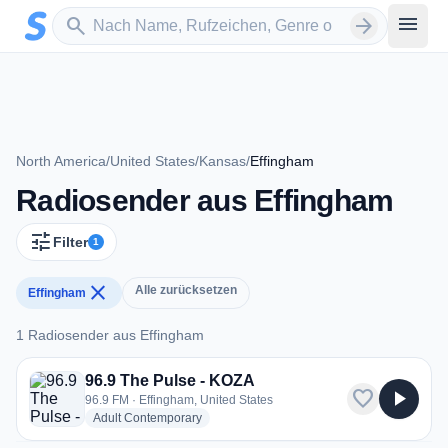
Zum Hauptinhalt springen
Sender suchen
menu
search
arrow_forward
North America
/
United States
/
Kansas
/
Effingham
Radiosender aus Effingham
tune
Filter
1
close
Alle zurücksetzen
Effingham
1 Radiosender aus Effingham
1 Radiosender aus Effingham
96.9 The Pulse - KOZA
favorite
play_arrow
96.9 FM · Effingham, United States
radio stations
Adult Contemporary