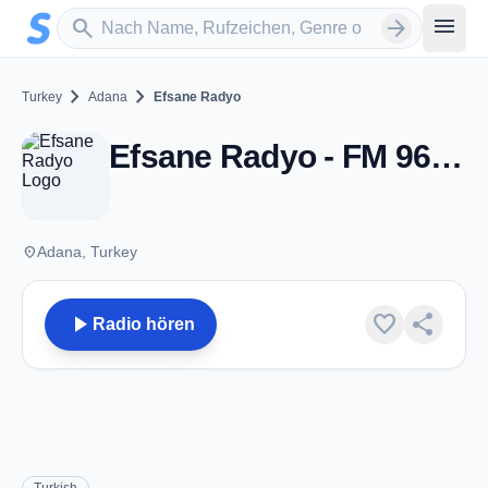
Zum Hauptinhalt springen
Sender suchen
menu
search
arrow_forward
chevron_right
chevron_right
Turkey
Adana
Efsane Radyo
Efsane Radyo - FM 96.2 - Adana
place
Adana, Turkey
play_arrow
favorite
share
Radio hören