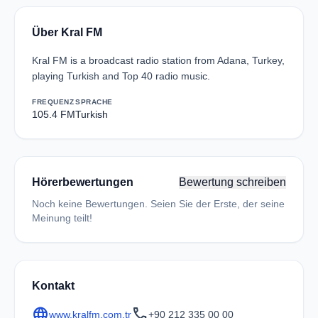
Über Kral FM
Kral FM is a broadcast radio station from Adana, Turkey,
playing Turkish and Top 40 radio music.
FREQUENZ
SPRACHE
105.4 FM
Turkish
Hörerbewertungen
Bewertung schreiben
Noch keine Bewertungen. Seien Sie der Erste, der seine
Meinung teilt!
Kontakt
language
call
www.kralfm.com.tr
+90 212 335 00 00