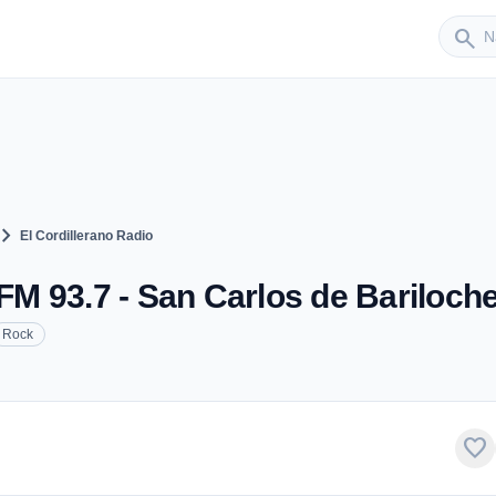
Sender
search
vron_right
El Cordillerano Radio
 FM 93.7 - San Carlos de Bariloch
Rock
favorite