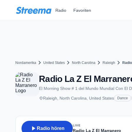
Zum Hauptinhalt springen
Radio
Favoriten
chevron_right
chevron_right
chevron_right
chevron_right
Nordamerika
United States
North Carolina
Raleigh
Radio
Radio La Z El Marraner
El Morning Show # 1 del Mundo Mundial Con El Dj
place
Raleigh, North Carolina, United States
Dance
LIVE
play_arrow
Radio hören
Radio La Z El Marranero