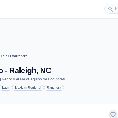
Sender
search
 La Z El Marranero
o - Raleigh, NC
 Negro y el Mejor equipo de Locutores .
Latin
Mexican Regional
Ranchera
favorite