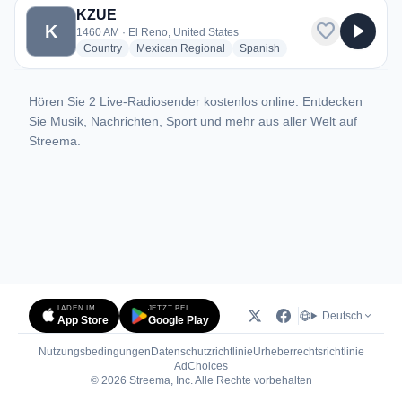
KZUE
favorite
play_arrow
K
1460 AM · El Reno, United States
radio stations
radio stations
radio stations
Country
Mexican Regional
Spanish
Hören Sie 2 Live-Radiosender kostenlos online. Entdecken
Sie Musik, Nachrichten, Sport und mehr aus aller Welt auf
Streema.
LADEN IM
JETZT BEI
Deutsch
App Store
Google Play
Nutzungsbedingungen
Datenschutzrichtlinie
Urheberrechtsrichtlinie
(öffnet in neuem Tab)
AdChoices
© 2026 Streema, Inc. Alle Rechte vorbehalten