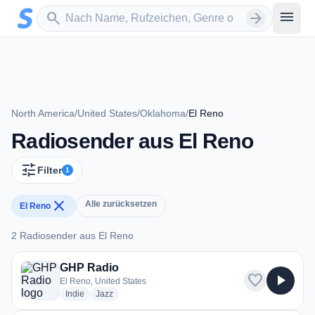
Zum Hauptinhalt springen
Sender suchen
menu
search
arrow_forward
North America
/
United States
/
Oklahoma
/
El Reno
Radiosender aus El Reno
tune
Filter
1
close
Alle zurücksetzen
El Reno
2 Radiosender aus El Reno
2 Radiosender aus El Reno
GHP Radio
favorite
play_arrow
El Reno, United States
radio stations
radio stations
Indie
Jazz