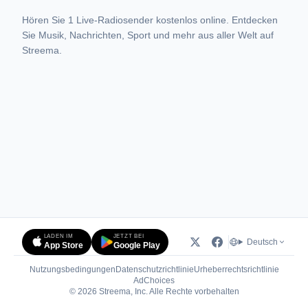
Hören Sie 1 Live-Radiosender kostenlos online. Entdecken
Sie Musik, Nachrichten, Sport und mehr aus aller Welt auf
Streema.
LADEN IM
JETZT BEI
Deutsch
App Store
Google Play
Nutzungsbedingungen
Datenschutzrichtlinie
Urheberrechtsrichtlinie
(öffnet in neuem Tab)
AdChoices
© 2026 Streema, Inc. Alle Rechte vorbehalten