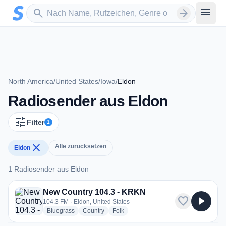
Zum Hauptinhalt springen
Sender suchen
menu
search
arrow_forward
North America
/
United States
/
Iowa
/
Eldon
Radiosender aus Eldon
tune
Filter
1
close
Alle zurücksetzen
Eldon
1 Radiosender aus Eldon
1 Radiosender aus Eldon
New Country 104.3 - KRKN
favorite
play_arrow
104.3 FM · Eldon, United States
radio stations
radio stations
radio stations
Bluegrass
Country
Folk