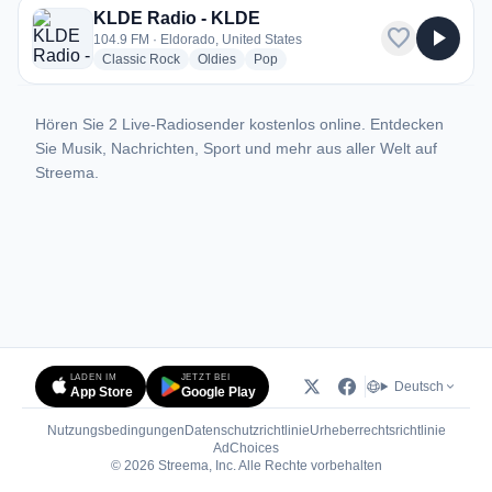
KLDE Radio - KLDE
favorite
play_arrow
104.9 FM · Eldorado, United States
radio stations
radio stations
radio stations
Classic Rock
Oldies
Pop
Hören Sie 2 Live-Radiosender kostenlos online. Entdecken
Sie Musik, Nachrichten, Sport und mehr aus aller Welt auf
Streema.
LADEN IM
JETZT BEI
Deutsch
App Store
Google Play
Nutzungsbedingungen
Datenschutzrichtlinie
Urheberrechtsrichtlinie
(öffnet in neuem Tab)
AdChoices
© 2026 Streema, Inc. Alle Rechte vorbehalten