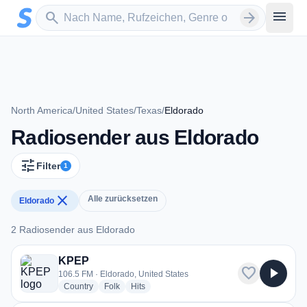
Zum Hauptinhalt springen
Sender suchen
menu
search
arrow_forward
North America
/
United States
/
Texas
/
Eldorado
Radiosender aus Eldorado
tune
Filter
1
close
Alle zurücksetzen
Eldorado
2 Radiosender aus Eldorado
2 Radiosender aus Eldorado
KPEP
favorite
play_arrow
106.5 FM · Eldorado, United States
radio stations
radio stations
radio stations
Country
Folk
Hits