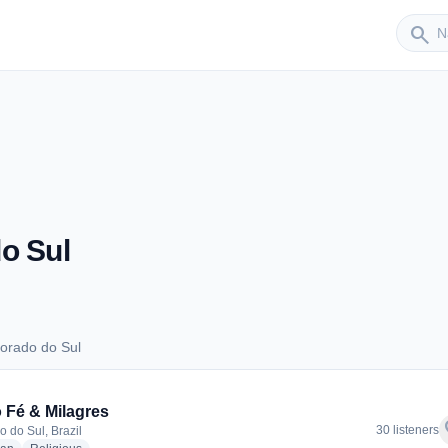
Sender
search
o Sul
orado do Sul
Eldorado do Sul
 Fé & Milagres
f
30 listeners
o do Sul, Brazil