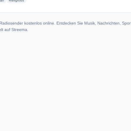
radio stations
radio stations
ian
Religious
Radiosender kostenlos online. Entdecken Sie Musik, Nachrichten, Spor
lt auf Streema.