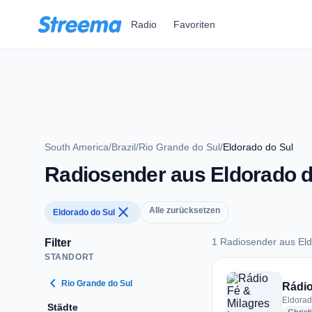
Zum Hauptinhalt springen
Radio
Favoriten
South America
/
Brazil
/
Rio Grande do Sul
/
Eldorado do Sul
Radiosender aus Eldorado d
close
Alle zurücksetzen
Eldorado do Sul
1 Radiosender aus Eld
Filter
STANDORT
1 Radiosender aus 
chevron_left
Rio Grande do Sul
Rádio
Eldorad
Städte