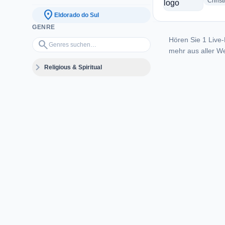
Christ
location_on
Eldorado do Sul
GENRE
Hören Sie 1 Live-
Genres suchen…
search
mehr aus aller We
expand_more
Religious & Spiritual