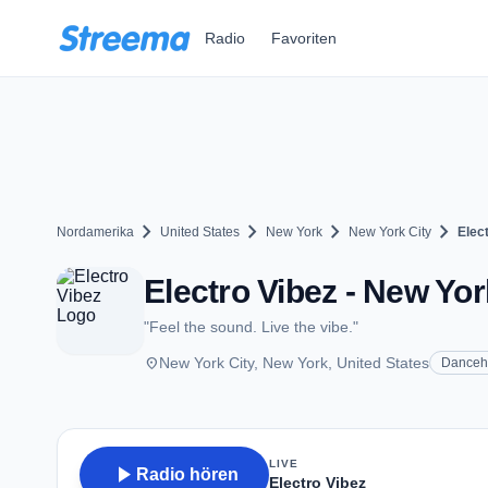
Zum Hauptinhalt springen
Radio
Favoriten
chevron_right
chevron_right
chevron_right
chevron_right
Nordamerika
United States
New York
New York City
Elec
Electro Vibez - New Yor
"Feel the sound. Live the vibe."
place
New York City, New York, United States
Danceh
LIVE
play_arrow
Radio hören
Electro Vibez