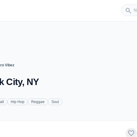
Sender
search
tro Vibez
k City, NY
all
Hip Hop
Reggae
Soul
favorite