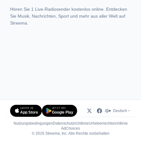
Hören Sie 1 Live-Radiosender kostenlos online. Entdecken
Sie Musik, Nachrichten, Sport und mehr aus aller Welt auf
Streema.
LADEN IM
JETZT BEI
Deutsch
App Store
Google Play
Nutzungsbedingungen
Datenschutzrichtlinie
Urheberrechtsrichtlinie
(öffnet in neuem Tab)
AdChoices
© 2026 Streema, Inc. Alle Rechte vorbehalten