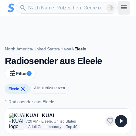
Zum Hauptinhalt springen
Sender suchen
menu
search
arrow_forward
North America
/
United States
/
Hawaii
/
Eleele
Radiosender aus Eleele
tune
Filter
1
close
Alle zurücksetzen
Eleele
1 Radiosender aus Eleele
1 Radiosender aus Eleele
KUAI - KUAI
favorite
play_arrow
720 AM · Eleele, United States
radio stations
radio stations
Adult Contemporary
Top 40