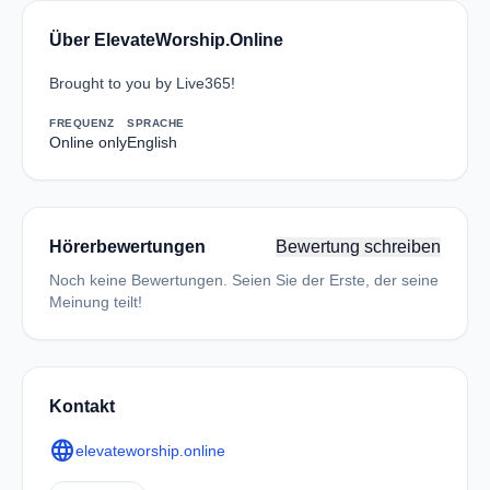
Über ElevateWorship.Online
Brought to you by Live365!
FREQUENZ
SPRACHE
Online only
English
Hörerbewertungen
Bewertung schreiben
Noch keine Bewertungen. Seien Sie der Erste, der seine
Meinung teilt!
Kontakt
language
elevateworship.online