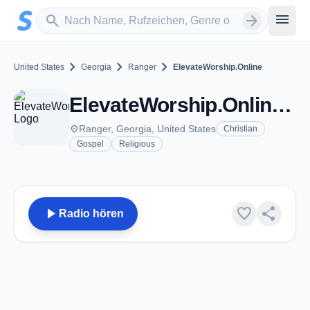
Zum Hauptinhalt springen
Sender suchen
menu
search
arrow_forward
chevron_right
chevron_right
chevron_right
United States
Georgia
Ranger
ElevateWorship.Online
ElevateWorship.Online - Ranger, GA
place
Ranger, Georgia, United States
Christian
Gospel
Religious
play_arrow
favorite
share
Radio hören