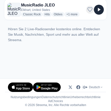
MusicRadio JLEO
favorite
play_arrow
Elkhart, United States
radio stations
radio stations
radio stations
more genres for MusicRadio 
Classic Rock
Hits
Oldies
+1
more
Hören Sie 2 Live-Radiosender kostenlos online. Entdecken
Sie Musik, Nachrichten, Sport und mehr aus aller Welt auf
Streema.
LADEN IM
JETZT BEI
Deutsch
App Store
Google Play
Nutzungsbedingungen
Datenschutzrichtlinie
Urheberrechtsrichtlinie
(öffnet in neuem Tab)
AdChoices
© 2026 Streema, Inc. Alle Rechte vorbehalten