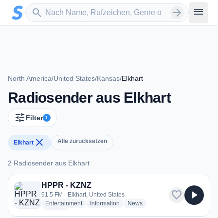
Zum Hauptinhalt springen
Sender suchen
menu
search
arrow_forward
North America
/
United States
/
Kansas
/
Elkhart
Radiosender aus Elkhart
tune
Filter
1
close
Alle zurücksetzen
Elkhart
2 Radiosender aus Elkhart
2 Radiosender aus Elkhart
HPPR - KZNZ
favorite
play_arrow
91.5 FM · Elkhart, United States
radio stations
radio stations
radio stations
Entertainment
Information
News
more genres for HPPR - KZNZ
+1
more