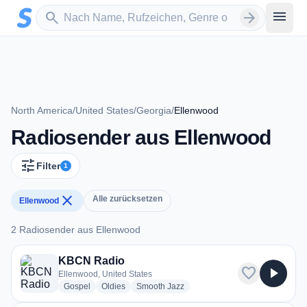
Zum Hauptinhalt springen
Sender suchen
menu
search
arrow_forward
North America
/
United States
/
Georgia
/
Ellenwood
Radiosender aus Ellenwood
tune
Filter
1
close
Alle zurücksetzen
Ellenwood
2 Radiosender aus Ellenwood
2 Radiosender aus Ellenwood
KBCN Radio
favorite
play_arrow
Ellenwood, United States
radio stations
radio stations
radio stations
Gospel
Oldies
Smooth Jazz