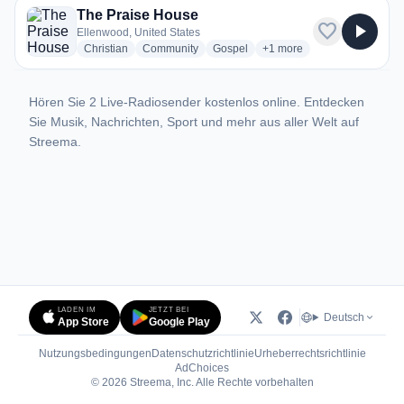
The Praise House
favorite
play_arrow
Ellenwood, United States
radio stations
radio stations
radio stations
more genres for The Prai
Christian
Community
Gospel
+1
more
Hören Sie 2 Live-Radiosender kostenlos online. Entdecken
Sie Musik, Nachrichten, Sport und mehr aus aller Welt auf
Streema.
LADEN IM
JETZT BEI
Deutsch
App Store
Google Play
Nutzungsbedingungen
Datenschutzrichtlinie
Urheberrechtsrichtlinie
(öffnet in neuem Tab)
AdChoices
© 2026 Streema, Inc. Alle Rechte vorbehalten