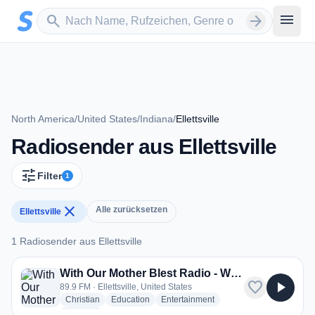
Zum Hauptinhalt springen
Sender suchen
menu
search
arrow_forward
North America
/
United States
/
Indiana
/
Ellettsville
Radiosender aus Ellettsville
tune
Filter
1
close
Alle zurücksetzen
Ellettsville
1 Radiosender aus Ellettsville
1 Radiosender aus Ellettsville
With Our Mother Blest Radio - WOMB
favorite
play_arrow
89.9 FM · Ellettsville, United States
radio stations
radio stations
radio stations
Christian
Education
Entertainment
more genres for With Our Mother Blest Radio - WOMB
+1
more