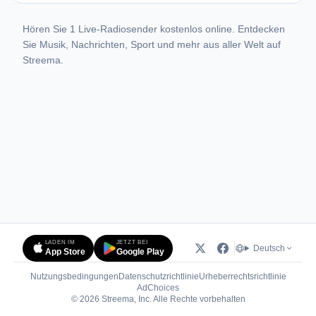
Hören Sie 1 Live-Radiosender kostenlos online. Entdecken
Sie Musik, Nachrichten, Sport und mehr aus aller Welt auf
Streema.
LADEN IM
JETZT BEI
Deutsch
App Store
Google Play
Nutzungsbedingungen
Datenschutzrichtlinie
Urheberrechtsrichtlinie
(öffnet in neuem Tab)
AdChoices
© 2026 Streema, Inc. Alle Rechte vorbehalten