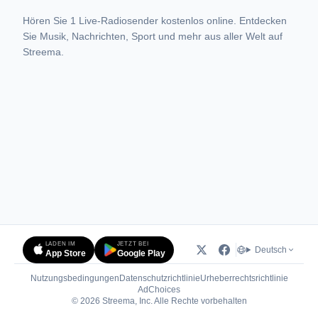
Hören Sie 1 Live-Radiosender kostenlos online. Entdecken
Sie Musik, Nachrichten, Sport und mehr aus aller Welt auf
Streema.
LADEN IM
JETZT BEI
Deutsch
App Store
Google Play
Nutzungsbedingungen
Datenschutzrichtlinie
Urheberrechtsrichtlinie
(öffnet in neuem Tab)
AdChoices
© 2026 Streema, Inc. Alle Rechte vorbehalten