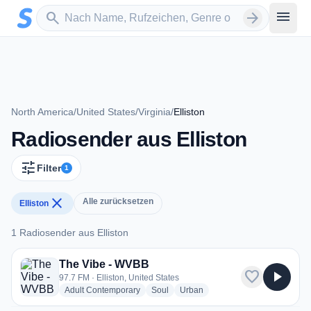
Zum Hauptinhalt springen
Sender suchen
menu
search
arrow_forward
North America
/
United States
/
Virginia
/
Elliston
Radiosender aus Elliston
tune
Filter
1
close
Alle zurücksetzen
Elliston
1 Radiosender aus Elliston
1 Radiosender aus Elliston
The Vibe - WVBB
favorite
play_arrow
97.7 FM · Elliston, United States
radio stations
radio stations
radio stations
Adult Contemporary
Soul
Urban