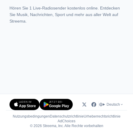
Hören Sie 1 Live-Radiosender kostenlos online. Entdecken
Sie Musik, Nachrichten, Sport und mehr aus aller Welt auf
Streema.
LADEN IM
JETZT BEI
Deutsch
App Store
Google Play
Nutzungsbedingungen
Datenschutzrichtlinie
Urheberrechtsrichtlinie
(öffnet in neuem Tab)
AdChoices
© 2026 Streema, Inc. Alle Rechte vorbehalten