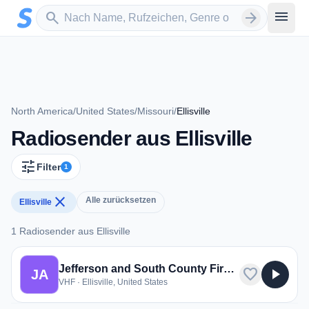
Zum Hauptinhalt springen
Sender suchen
menu
search
arrow_forward
North America
/
United States
/
Missouri
/
Ellisville
Radiosender aus Ellisville
tune
Filter
1
close
Alle zurücksetzen
Ellisville
1 Radiosender aus Ellisville
1 Radiosender aus Ellisville
Jefferson and South County Fire EMS
favorite
play_arrow
JA
VHF · Ellisville, United States