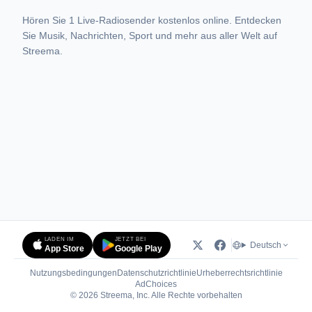
Hören Sie 1 Live-Radiosender kostenlos online. Entdecken
Sie Musik, Nachrichten, Sport und mehr aus aller Welt auf
Streema.
LADEN IM
JETZT BEI
Deutsch
App Store
Google Play
Nutzungsbedingungen
Datenschutzrichtlinie
Urheberrechtsrichtlinie
(öffnet in neuem Tab)
AdChoices
© 2026 Streema, Inc. Alle Rechte vorbehalten