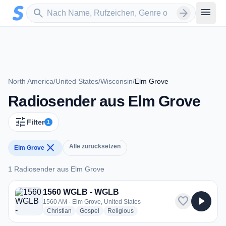
Zum Hauptinhalt springen
Sender suchen
menu
search
arrow_forward
North America
/
United States
/
Wisconsin
/
Elm Grove
Radiosender aus Elm Grove
tune
Filter
1
close
Alle zurücksetzen
Elm Grove
1 Radiosender aus Elm Grove
1 Radiosender aus Elm Grove
1560 WGLB - WGLB
favorite
play_arrow
1560 AM · Elm Grove, United States
radio stations
radio stations
radio stations
Christian
Gospel
Religious