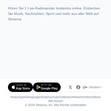
Hören Sie 1 Live-Radiosender kostenlos online. Entdecken
Sie Musik, Nachrichten, Sport und mehr aus aller Welt auf
Streema.
LADEN IM
JETZT BEI
Deutsch
App Store
Google Play
Nutzungsbedingungen
Datenschutzrichtlinie
Urheberrechtsrichtlinie
(öffnet in neuem Tab)
AdChoices
© 2026 Streema, Inc. Alle Rechte vorbehalten