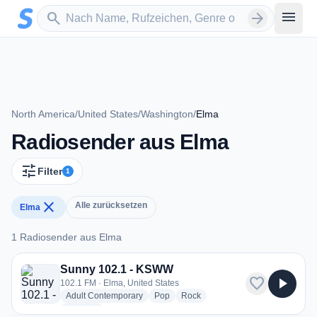
Zum Hauptinhalt springen
Sender suchen
menu
search
arrow_forward
North America
/
United States
/
Washington
/
Elma
Radiosender aus Elma
tune
Filter
1
close
Alle zurücksetzen
Elma
1 Radiosender aus Elma
1 Radiosender aus Elma
Sunny 102.1 - KSWW
favorite
play_arrow
102.1 FM · Elma, United States
radio stations
radio stations
radio stations
Adult Contemporary
Pop
Rock
more genres for Sunny 102.1 - KSWW
+1
more