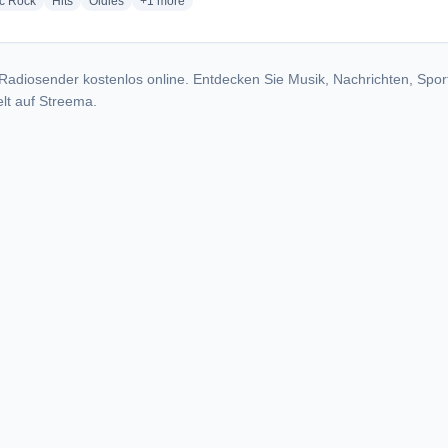
radio stations
radio stations
radio stations
more genres for Radio Eloy - KURE-LP
ic Rock
Hits
Oldies
+1
more
Radiosender kostenlos online. Entdecken Sie Musik, Nachrichten, Spor
lt auf Streema.