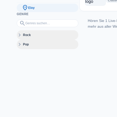
Class
location_on
Eloy
GENRE
Hören Sie 1 Live-
Genres suchen…
search
mehr aus aller We
expand_more
Rock
expand_more
Pop