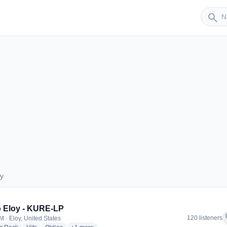
Sender
search
oy
Eloy
 Eloy - KURE-LP
f
120 listeners
M · Eloy, United States