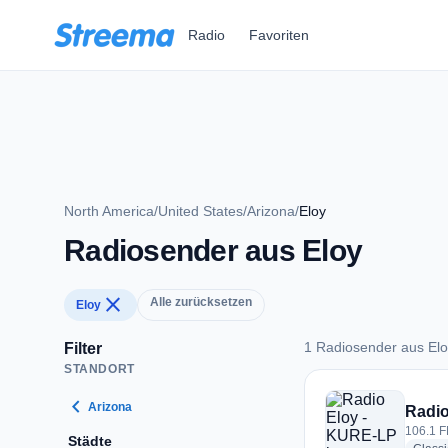
Zum Hauptinhalt springen
Radio
Favoriten
North America
/
United States
/
Arizona
/
Eloy
Radiosender aus Eloy
close
Alle zurücksetzen
Eloy
1 Radiosender aus El
Filter
STANDORT
1 Radiosender aus 
chevron_left
Arizona
Radio
106.1 F
Städte