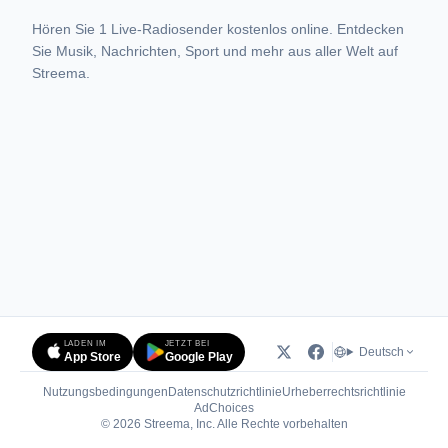
Hören Sie 1 Live-Radiosender kostenlos online. Entdecken
Sie Musik, Nachrichten, Sport und mehr aus aller Welt auf
Streema.
LADEN IM
JETZT BEI
Deutsch
App Store
Google Play
Nutzungsbedingungen
Datenschutzrichtlinie
Urheberrechtsrichtlinie
(öffnet in neuem Tab)
AdChoices
© 2026 Streema, Inc. Alle Rechte vorbehalten