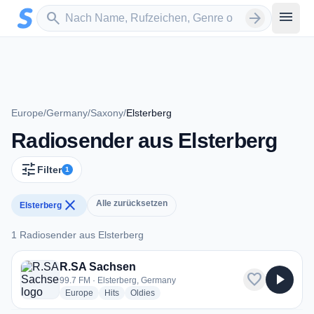
Zum Hauptinhalt springen
Sender suchen
menu
search
arrow_forward
Europe
/
Germany
/
Saxony
/
Elsterberg
Radiosender aus Elsterberg
tune
Filter
1
close
Alle zurücksetzen
Elsterberg
1 Radiosender aus Elsterberg
1 Radiosender aus Elsterberg
R.SA Sachsen
favorite
play_arrow
99.7 FM · Elsterberg, Germany
radio stations
radio stations
radio stations
Europe
Hits
Oldies