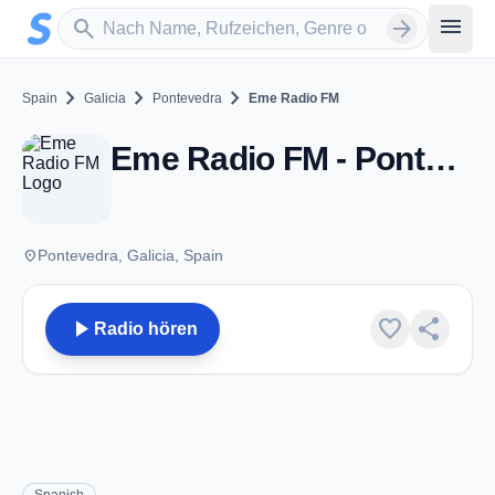
Zum Hauptinhalt springen
Sender suchen
menu
search
arrow_forward
chevron_right
chevron_right
chevron_right
Spain
Galicia
Pontevedra
Eme Radio FM
Eme Radio FM - Pontevedra
place
Pontevedra, Galicia, Spain
play_arrow
favorite
share
Radio hören