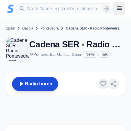
Zum Hauptinhalt springen
Sender suchen
menu
search
arrow_forward
chevron_right
chevron_right
chevron_right
Spain
Galicia
Pontevedra
Cadena SER - Radio Pontevedra
Cadena SER - Radio Pontevedra - AM 1116 - Pontevedra
place
Pontevedra, Galicia, Spain
News
Talk
play_arrow
favorite
share
Radio hören