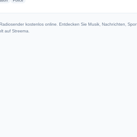
radio stations
radio stations
ation
Police
Radiosender kostenlos online. Entdecken Sie Musik, Nachrichten, Spor
lt auf Streema.