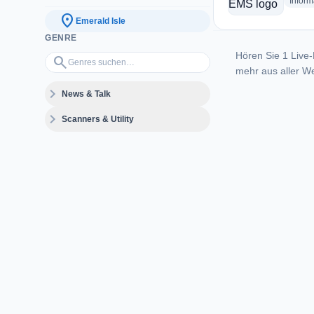
Inform
location_on
Emerald Isle
GENRE
Hören Sie 1 Live-
Genres suchen…
search
mehr aus aller We
expand_more
News & Talk
expand_more
Scanners & Utility