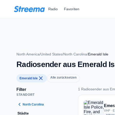
Zum Hauptinhalt springen
Radio
Favoriten
North America
/
United States
/
North Carolina
/
Emerald Isle
Radiosender aus Emerald Is
close
Alle zurücksetzen
Emerald Isle
1 Radiosender aus Eme
Filter
STANDORT
1 Radiosender aus E
chevron_left
North Carolina
Emera
VHF · E
Städte