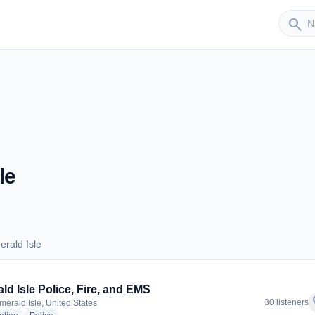
Sender
search
le
rald Isle
merald Isle
ld Isle Police, Fire, and EMS
f
30 listeners
merald Isle, United States