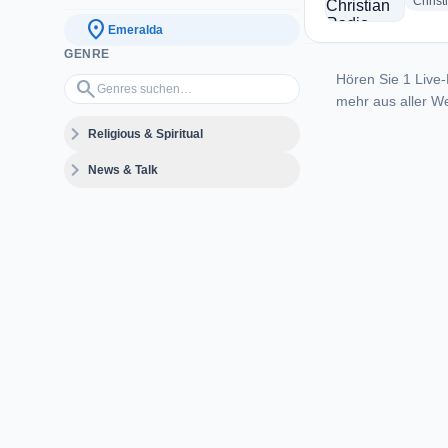
Christ
location_on
Emeralda
GENRE
Hören Sie 1 Live-
Genres suchen…
search
mehr aus aller We
expand_more
Religious & Spiritual
expand_more
News & Talk