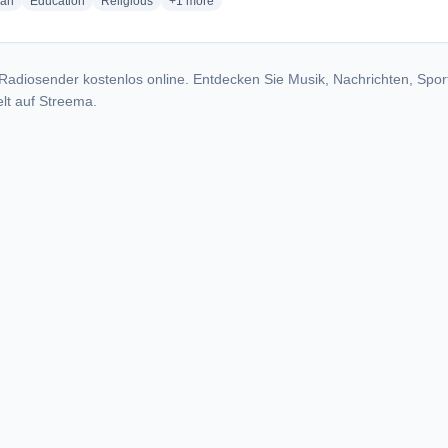
radio stations
radio stations
radio stations
more genres for North Lake County Christian Ra
ian
Education
Religious
+1
more
Radiosender kostenlos online. Entdecken Sie Musik, Nachrichten, Spor
lt auf Streema.