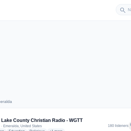
Sender
search
eralda
Emeralda
 Lake County Christian Radio - WGTT
f
180 listeners
 · Emeralda, United States