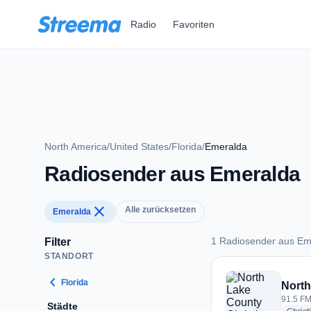
Zum Hauptinhalt springen
Radio
Favoriten
North America
/
United States
/
Florida
/
Emeralda
Radiosender aus Emeralda
close
Alle zurücksetzen
Emeralda
1 Radiosender aus Em
Filter
STANDORT
1 Radiosender aus 
chevron_left
Florida
North
91.5 FM
Städte