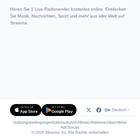
Hören Sie 1 Live-Radiosender kostenlos online. Entdecken
Sie Musik, Nachrichten, Sport und mehr aus aller Welt auf
Streema.
LADEN IM
JETZT BEI
Deutsch
App Store
Google Play
Nutzungsbedingungen
Datenschutzrichtlinie
Urheberrechtsrichtlinie
(öffnet in neuem Tab)
AdChoices
© 2026 Streema, Inc. Alle Rechte vorbehalten