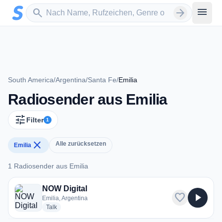
Zum Hauptinhalt springen
Sender suchen
menu
search
arrow_forward
South America
/
Argentina
/
Santa Fe
/
Emilia
Radiosender aus Emilia
tune
Filter
1
close
Alle zurücksetzen
Emilia
1 Radiosender aus Emilia
1 Radiosender aus Emilia
NOW Digital
favorite
play_arrow
Emilia, Argentina
radio stations
Talk