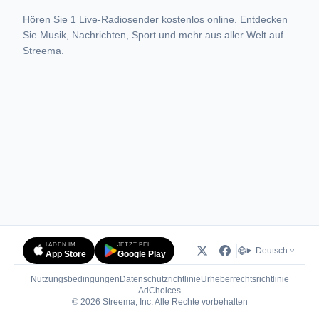
Hören Sie 1 Live-Radiosender kostenlos online. Entdecken
Sie Musik, Nachrichten, Sport und mehr aus aller Welt auf
Streema.
LADEN IM
JETZT BEI
Deutsch
App Store
Google Play
Nutzungsbedingungen
Datenschutzrichtlinie
Urheberrechtsrichtlinie
(öffnet in neuem Tab)
AdChoices
© 2026 Streema, Inc. Alle Rechte vorbehalten