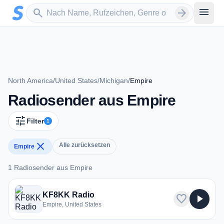
Zum Hauptinhalt springen
Sender suchen
menu
search
arrow_forward
North America
/
United States
/
Michigan
/
Empire
Radiosender aus Empire
tune
Filter
1
close
Alle zurücksetzen
Empire
1 Radiosender aus Empire
1 Radiosender aus Empire
KF8KK Radio
favorite
play_arrow
Empire, United States