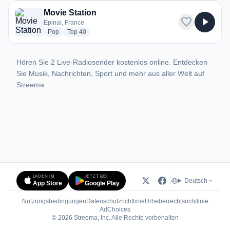
Movie Station
favorite
play_arrow
Épinal, France
radio stations
radio stations
Pop
Top 40
Hören Sie 2 Live-Radiosender kostenlos online. Entdecken
Sie Musik, Nachrichten, Sport und mehr aus aller Welt auf
Streema.
LADEN IM
JETZT BEI
Deutsch
App Store
Google Play
Nutzungsbedingungen
Datenschutzrichtlinie
Urheberrechtsrichtlinie
(öffnet in neuem Tab)
AdChoices
© 2026 Streema, Inc. Alle Rechte vorbehalten