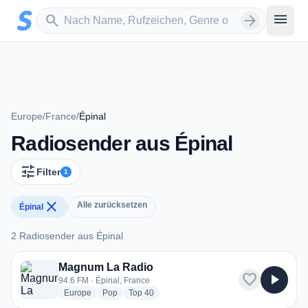
Zum Hauptinhalt springen
Sender suchen
menu
search
arrow_forward
Europe
/
France
/
Épinal
Radiosender aus Épinal
tune
Filter
1
close
Alle zurücksetzen
Épinal
2 Radiosender aus Épinal
2 Radiosender aus Épinal
Magnum La Radio
favorite
play_arrow
94.6 FM · Épinal, France
radio stations
radio stations
radio stations
Europe
Pop
Top 40