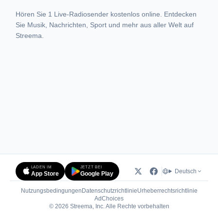
Hören Sie 1 Live-Radiosender kostenlos online. Entdecken
Sie Musik, Nachrichten, Sport und mehr aus aller Welt auf
Streema.
LADEN IM
JETZT BEI
Deutsch
App Store
Google Play
Nutzungsbedingungen
Datenschutzrichtlinie
Urheberrechtsrichtlinie
(öffnet in neuem Tab)
AdChoices
© 2026 Streema, Inc. Alle Rechte vorbehalten