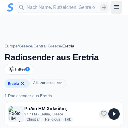
Zum Hauptinhalt springen
Sender suchen
menu
search
arrow_forward
Europe
/
Greece
/
Central Greece
/
Eretria
Radiosender aus Eretria
tune
Filter
1
close
Alle zurücksetzen
Eretria
1 Radiosender aus Eretria
1 Radiosender aus Eretria
Ράδιο ΗΜ Χαλκίδας
favorite
play_arrow
97.7 FM · Eretria, Greece
radio stations
radio stations
radio stations
Christian
Religious
Talk