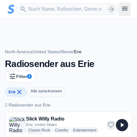
Zum Hauptinhalt springen
Sender suchen
menu
search
arrow_forward
North America
/
United States
/
Illinois
/
Erie
Radiosender aus Erie
tune
Filter
1
close
Alle zurücksetzen
Erie
2 Radiosender aus Erie
2 Radiosender aus Erie
Slick Willy Radio
favorite
play_arrow
Erie, United States
radio stations
radio stations
radio stations
Classic Rock
Country
Entertainment
more genres for Slick Willy Radio
+1
more