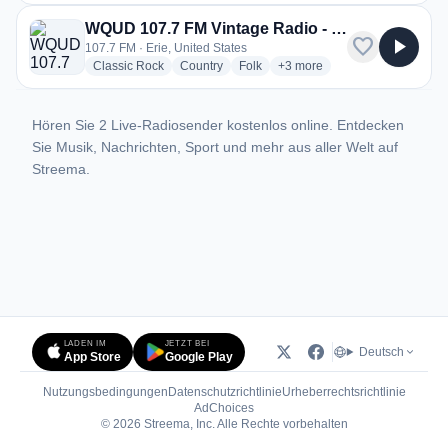
WQUD 107.7 FM Vintage Radio - WQUD
favorite
play_arrow
107.7 FM · Erie, United States
radio stations
radio stations
radio stations
more genres for WQUD 107.
Classic Rock
Country
Folk
+3
more
Hören Sie 2 Live-Radiosender kostenlos online. Entdecken
Sie Musik, Nachrichten, Sport und mehr aus aller Welt auf
Streema.
LADEN IM
JETZT BEI
Deutsch
App Store
Google Play
Nutzungsbedingungen
Datenschutzrichtlinie
Urheberrechtsrichtlinie
(öffnet in neuem Tab)
AdChoices
© 2026 Streema, Inc. Alle Rechte vorbehalten