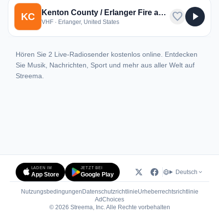
Kenton County / Erlanger Fire and EMS
favorite
play_arrow
KC
VHF · Erlanger, United States
Hören Sie 2 Live-Radiosender kostenlos online. Entdecken
Sie Musik, Nachrichten, Sport und mehr aus aller Welt auf
Streema.
LADEN IM
JETZT BEI
Deutsch
App Store
Google Play
Nutzungsbedingungen
Datenschutzrichtlinie
Urheberrechtsrichtlinie
(öffnet in neuem Tab)
AdChoices
© 2026 Streema, Inc. Alle Rechte vorbehalten