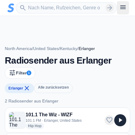
Zum Hauptinhalt springen
Sender suchen
menu
search
arrow_forward
North America
/
United States
/
Kentucky
/
Erlanger
Radiosender aus Erlanger
tune
Filter
1
close
Alle zurücksetzen
Erlanger
2 Radiosender aus Erlanger
2 Radiosender aus Erlanger
101.1 The Wiz - WIZF
favorite
play_arrow
101.1 FM · Erlanger, United States
radio stations
Hip Hop