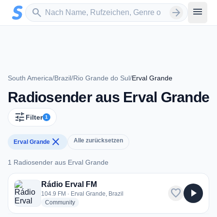
Zum Hauptinhalt springen
Sender suchen
menu
search
arrow_forward
South America
/
Brazil
/
Rio Grande do Sul
/
Erval Grande
Radiosender aus Erval Grande
tune
Filter
1
close
Alle zurücksetzen
Erval Grande
1 Radiosender aus Erval Grande
1 Radiosender aus Erval Grande
Rádio Erval FM
favorite
play_arrow
104.9 FM · Erval Grande, Brazil
radio stations
Community