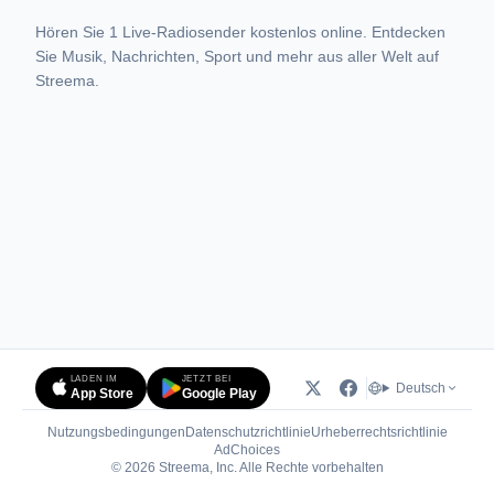
Hören Sie 1 Live-Radiosender kostenlos online. Entdecken
Sie Musik, Nachrichten, Sport und mehr aus aller Welt auf
Streema.
LADEN IM
JETZT BEI
Deutsch
App Store
Google Play
Nutzungsbedingungen
Datenschutzrichtlinie
Urheberrechtsrichtlinie
(öffnet in neuem Tab)
AdChoices
© 2026 Streema, Inc. Alle Rechte vorbehalten