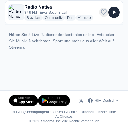
Rádio Nativa
favorite
play_arrow
87.9 FM · Erval Seco, Brazil
radio stations
radio stations
radio stations
more genres for Rádio Nativa
Brazilian
Community
Pop
+1
more
Hören Sie 2 Live-Radiosender kostenlos online. Entdecken
Sie Musik, Nachrichten, Sport und mehr aus aller Welt auf
Streema.
LADEN IM
JETZT BEI
Deutsch
App Store
Google Play
Nutzungsbedingungen
Datenschutzrichtlinie
Urheberrechtsrichtlinie
(öffnet in neuem Tab)
AdChoices
© 2026 Streema, Inc. Alle Rechte vorbehalten