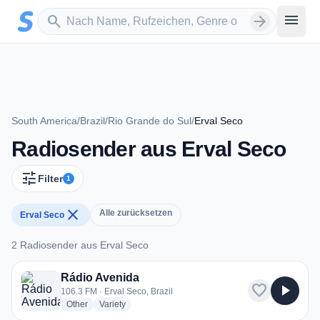
Zum Hauptinhalt springen
Sender suchen
menu
search
arrow_forward
South America
/
Brazil
/
Rio Grande do Sul
/
Erval Seco
Radiosender aus Erval Seco
tune
Filter
1
close
Alle zurücksetzen
Erval Seco
2 Radiosender aus Erval Seco
2 Radiosender aus Erval Seco
Rádio Avenida
favorite
play_arrow
106.3 FM · Erval Seco, Brazil
radio stations
radio stations
Other
Variety