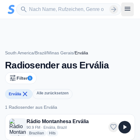
Zum Hauptinhalt springen
Sender suchen
menu
search
arrow_forward
South America
/
Brazil
/
Minas Gerais
/
Ervália
Radiosender aus Ervália
tune
Filter
1
close
Alle zurücksetzen
Ervália
1 Radiosender aus Ervália
1 Radiosender aus Ervália
Rádio Montanhesa Ervália
favorite
play_arrow
90.9 FM · Ervália, Brazil
radio stations
radio stations
Brazilian
Hits