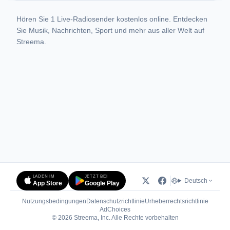
Hören Sie 1 Live-Radiosender kostenlos online. Entdecken
Sie Musik, Nachrichten, Sport und mehr aus aller Welt auf
Streema.
LADEN IM
JETZT BEI
Deutsch
App Store
Google Play
Nutzungsbedingungen
Datenschutzrichtlinie
Urheberrechtsrichtlinie
(öffnet in neuem Tab)
AdChoices
© 2026 Streema, Inc. Alle Rechte vorbehalten