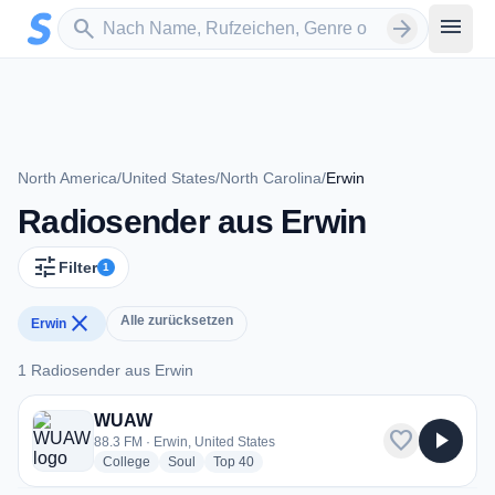
Zum Hauptinhalt springen
Sender suchen
menu
search
arrow_forward
North America
/
United States
/
North Carolina
/
Erwin
Radiosender aus Erwin
tune
Filter
1
close
Alle zurücksetzen
Erwin
1 Radiosender aus Erwin
1 Radiosender aus Erwin
WUAW
favorite
play_arrow
88.3 FM · Erwin, United States
radio stations
radio stations
radio stations
College
Soul
Top 40