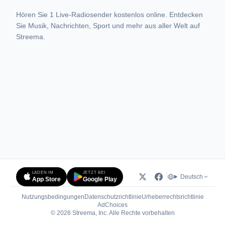
Hören Sie 1 Live-Radiosender kostenlos online. Entdecken
Sie Musik, Nachrichten, Sport und mehr aus aller Welt auf
Streema.
LADEN IM
JETZT BEI
Deutsch
App Store
Google Play
Nutzungsbedingungen
Datenschutzrichtlinie
Urheberrechtsrichtlinie
(öffnet in neuem Tab)
AdChoices
© 2026 Streema, Inc. Alle Rechte vorbehalten