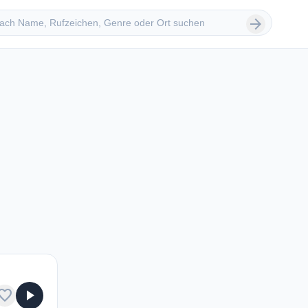
 suchen
arrow_forward
avorite
play_arrow