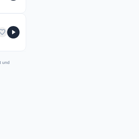
avorite
play_arrow
t und