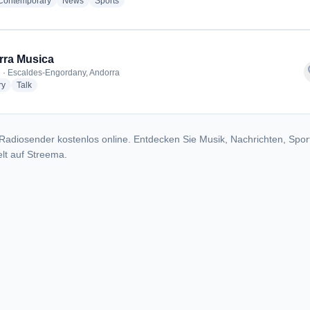
radio stations
radio stations
radio stations
 Contemporary
News
Sports
rra Musica
f
 · Escaldes-Engordany, Andorra
radio stations
radio stations
ry
Talk
Radiosender kostenlos online. Entdecken Sie Musik, Nachrichten, Spor
lt auf Streema.