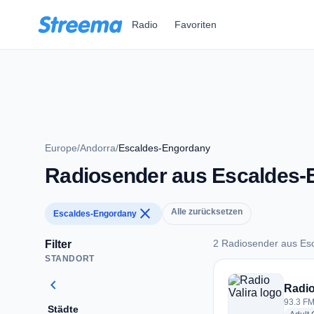
Zum Hauptinhalt springen
Radio
Favoriten
Europe
/
Andorra
/
Escaldes-Engordany
Radiosender aus Escaldes-
close
Alle zurücksetzen
Escaldes-Engordany
2 Radiosender aus Es
Filter
STANDORT
2 Radiosender aus 
chevron_left
Radio
93.3 FM
Städte