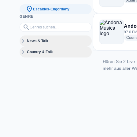
Adult
location_on
Escaldes-Engordany
GENRE
Genres suchen…
search
Ando
97.0 FM
Count
expand_more
News & Talk
expand_more
Country & Folk
Hören Sie 2 Live-
mehr aus aller We