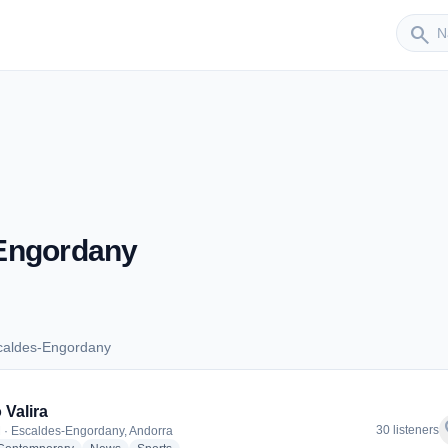
Sender
search
Engordany
caldes-Engordany
Escaldes-Engordany
 Valira
f
30 listeners
 · Escaldes-Engordany, Andorra