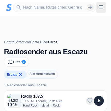
Zum Hauptinhalt springen
Sender suchen
menu
search
arrow_forward
Central America
/
Costa Rica
/
Escazu
Radiosender aus Escazu
tune
Filter
1
close
Alle zurücksetzen
Escazu
1 Radiosender aus Escazu
1 Radiosender aus Escazu
Radio 107.5
favorite
play_arrow
107.5 FM · Escazu, Costa Rica
radio stations
radio stations
radio stations
Hard Rock
Metal
Rock