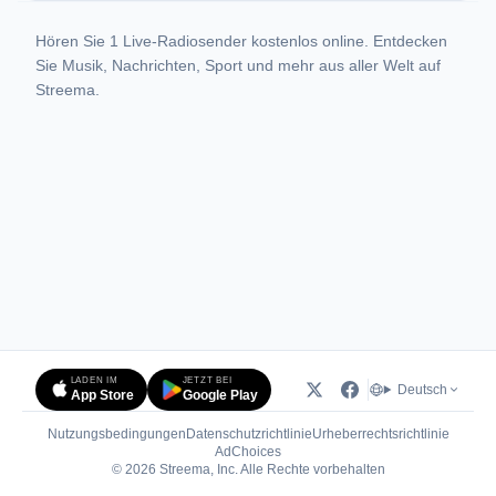
Hören Sie 1 Live-Radiosender kostenlos online. Entdecken
Sie Musik, Nachrichten, Sport und mehr aus aller Welt auf
Streema.
LADEN IM
JETZT BEI
Deutsch
App Store
Google Play
Nutzungsbedingungen
Datenschutzrichtlinie
Urheberrechtsrichtlinie
(öffnet in neuem Tab)
AdChoices
© 2026 Streema, Inc. Alle Rechte vorbehalten