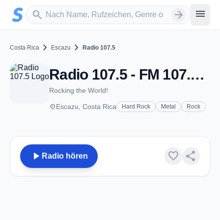
Zum Hauptinhalt springen
Sender suchen
menu
search
arrow_forward
chevron_right
chevron_right
Costa Rica
Escazu
Radio 107.5
Radio 107.5 - FM 107.5 - Escazu
Rocking the World!
place
Escazu, Costa Rica
Hard Rock
Metal
Rock
play_arrow
favorite
share
Radio hören