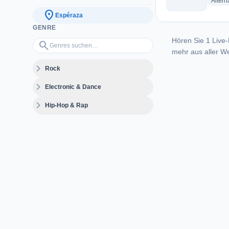
Altern
location_on
Espéraza
GENRE
Hören Sie 1 Live-
Genres suchen…
search
mehr aus aller We
expand_more
Rock
expand_more
Electronic & Dance
expand_more
Hip-Hop & Rap