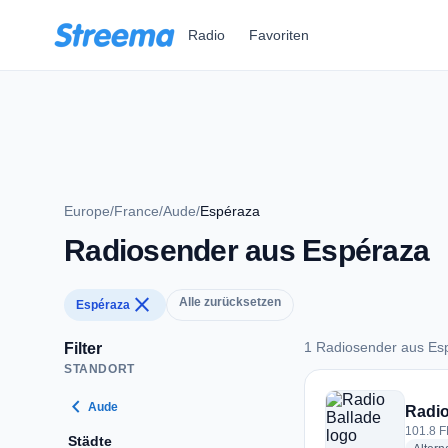
Zum Hauptinhalt springen
Radio
Favoriten
Europe
/
France
/
Aude
/
Espéraza
Radiosender aus Espéraza
close
Alle zurücksetzen
Espéraza
1 Radiosender aus Es
Filter
STANDORT
1 Radiosender aus 
chevron_left
Aude
Radio
101.8 F
Städte