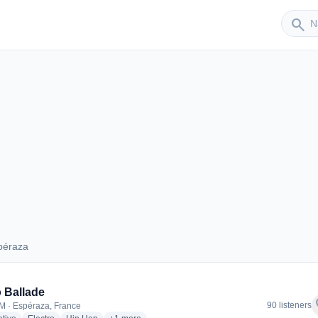
Sender
search
péraza
Espéraza
 Ballade
f
90 listeners
M · Espéraza, France