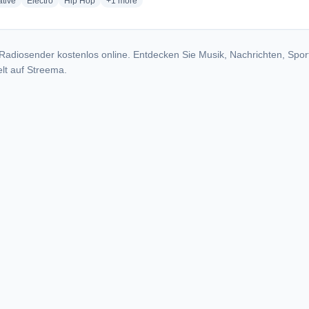
radio stations
radio stations
radio stations
more genres for Radio Ballade
ative
Electro
Hip Hop
+1
more
Radiosender kostenlos online. Entdecken Sie Musik, Nachrichten, Spor
lt auf Streema.