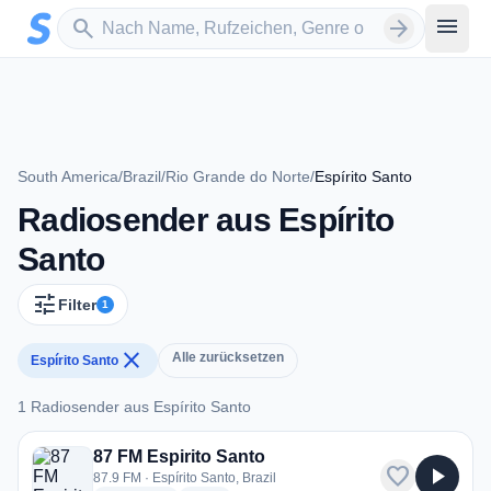
Zum Hauptinhalt springen
Sender suchen
menu
search
arrow_forward
South America
/
Brazil
/
Rio Grande do Norte
/
Espírito Santo
Radiosender aus Espírito
Santo
tune
Filter
1
close
Alle zurücksetzen
Espírito Santo
1 Radiosender aus Espírito Santo
1 Radiosender aus Espírito Santo
87 FM Espirito Santo
favorite
play_arrow
87.9 FM · Espírito Santo, Brazil