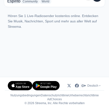
radio stations
radio stations
Community
World
Hören Sie 1 Live-Radiosender kostenlos online. Entdecken
Sie Musik, Nachrichten, Sport und mehr aus aller Welt auf
Streema.
LADEN IM
JETZT BEI
Deutsch
App Store
Google Play
Nutzungsbedingungen
Datenschutzrichtlinie
Urheberrechtsrichtlinie
(öffnet in neuem Tab)
AdChoices
© 2026 Streema, Inc. Alle Rechte vorbehalten