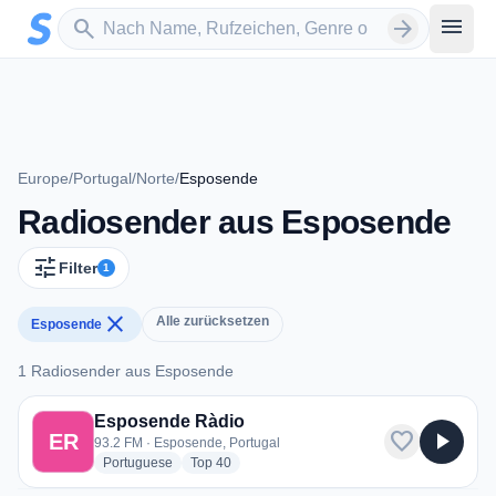
Zum Hauptinhalt springen
Sender suchen
menu
search
arrow_forward
Europe
/
Portugal
/
Norte
/
Esposende
Radiosender aus Esposende
tune
Filter
1
close
Alle zurücksetzen
Esposende
1 Radiosender aus Esposende
1 Radiosender aus Esposende
Esposende Ràdio
favorite
play_arrow
ER
93.2 FM · Esposende, Portugal
radio stations
radio stations
Portuguese
Top 40