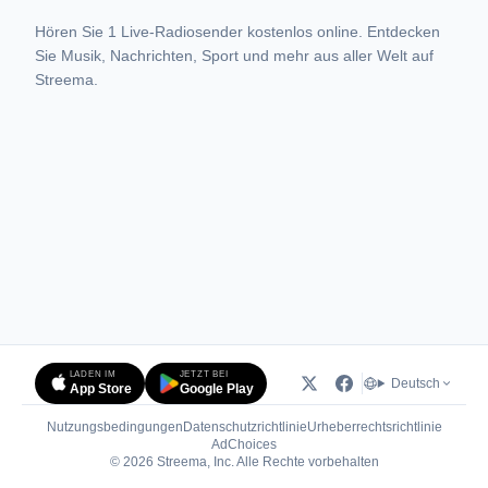
Hören Sie 1 Live-Radiosender kostenlos online. Entdecken
Sie Musik, Nachrichten, Sport und mehr aus aller Welt auf
Streema.
LADEN IM
JETZT BEI
Deutsch
App Store
Google Play
Nutzungsbedingungen
Datenschutzrichtlinie
Urheberrechtsrichtlinie
(öffnet in neuem Tab)
AdChoices
© 2026 Streema, Inc. Alle Rechte vorbehalten