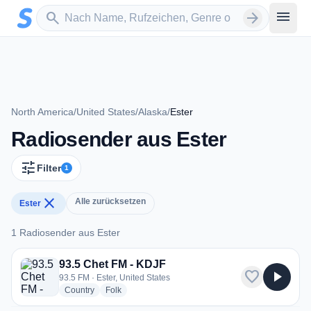
Zum Hauptinhalt springen
Sender suchen
menu
search
arrow_forward
North America
/
United States
/
Alaska
/
Ester
Radiosender aus Ester
tune
Filter
1
close
Alle zurücksetzen
Ester
1 Radiosender aus Ester
1 Radiosender aus Ester
93.5 Chet FM - KDJF
favorite
play_arrow
93.5 FM · Ester, United States
radio stations
radio stations
Country
Folk