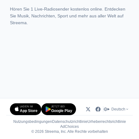
Hören Sie 1 Live-Radiosender kostenlos online. Entdecken
Sie Musik, Nachrichten, Sport und mehr aus aller Welt auf
Streema.
LADEN IM
JETZT BEI
Deutsch
App Store
Google Play
Nutzungsbedingungen
Datenschutzrichtlinie
Urheberrechtsrichtlinie
(öffnet in neuem Tab)
AdChoices
© 2026 Streema, Inc. Alle Rechte vorbehalten