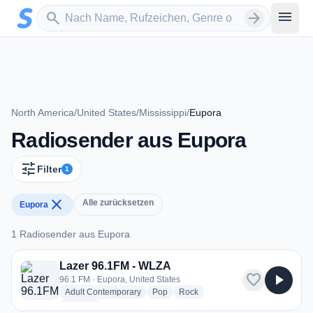
Zum Hauptinhalt springen
Sender suchen
menu
search
arrow_forward
North America
/
United States
/
Mississippi
/
Eupora
Radiosender aus Eupora
tune
Filter
1
close
Alle zurücksetzen
Eupora
1 Radiosender aus Eupora
1 Radiosender aus Eupora
Lazer 96.1FM - WLZA
favorite
play_arrow
96.1 FM · Eupora, United States
radio stations
radio stations
radio stations
Adult Contemporary
Pop
Rock
more genres for Lazer 96.1FM - WLZA
+1
more