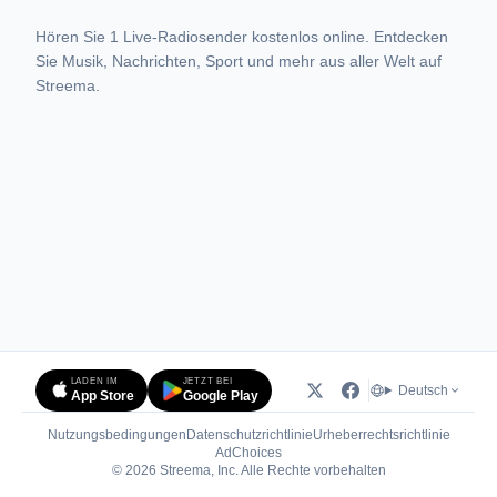
Hören Sie 1 Live-Radiosender kostenlos online. Entdecken
Sie Musik, Nachrichten, Sport und mehr aus aller Welt auf
Streema.
LADEN IM
JETZT BEI
Deutsch
App Store
Google Play
Nutzungsbedingungen
Datenschutzrichtlinie
Urheberrechtsrichtlinie
(öffnet in neuem Tab)
AdChoices
© 2026 Streema, Inc. Alle Rechte vorbehalten