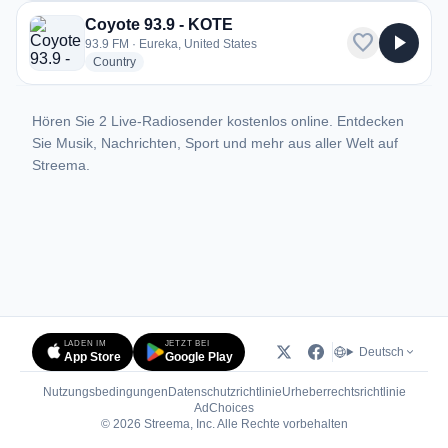
Coyote 93.9 - KOTE
favorite
play_arrow
93.9 FM · Eureka, United States
radio stations
Country
Hören Sie 2 Live-Radiosender kostenlos online. Entdecken
Sie Musik, Nachrichten, Sport und mehr aus aller Welt auf
Streema.
LADEN IM
JETZT BEI
Deutsch
App Store
Google Play
Nutzungsbedingungen
Datenschutzrichtlinie
Urheberrechtsrichtlinie
(öffnet in neuem Tab)
AdChoices
© 2026 Streema, Inc. Alle Rechte vorbehalten