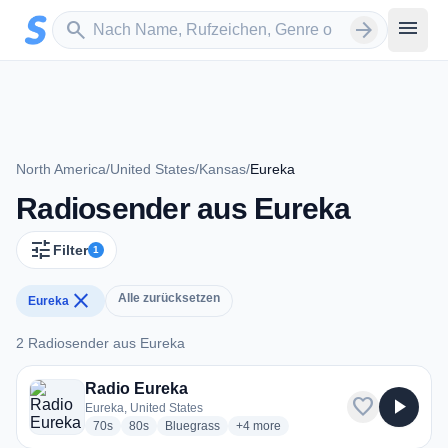
Zum Hauptinhalt springen
Sender suchen
menu
search
arrow_forward
North America
/
United States
/
Kansas
/
Eureka
Radiosender aus Eureka
tune
Filter
1
close
Alle zurücksetzen
Eureka
2 Radiosender aus Eureka
2 Radiosender aus Eureka
Radio Eureka
favorite
play_arrow
Eureka, United States
radio stations
radio stations
radio stations
more genres for Radio Eureka
70s
80s
Bluegrass
+4
more