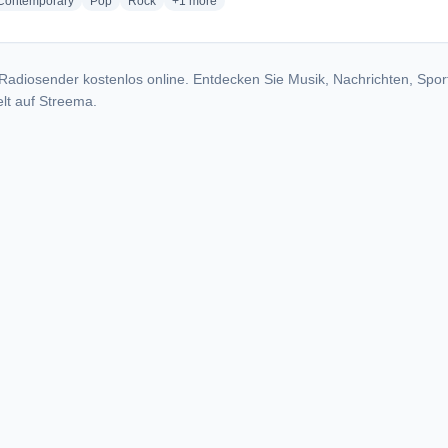
radio stations
radio stations
radio stations
more genres for 98.5 Kiss FM - WPIA
 Contemporary
Pop
Rock
+1
more
Radiosender kostenlos online. Entdecken Sie Musik, Nachrichten, Spor
lt auf Streema.