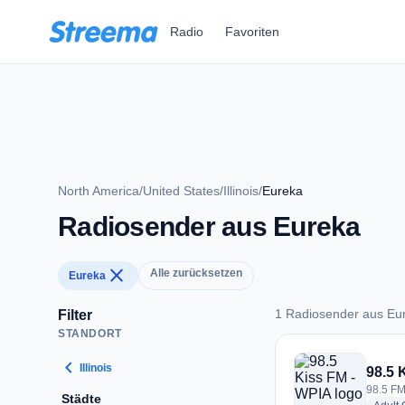
Zum Hauptinhalt springen
Radio
Favoriten
North America
/
United States
/
Illinois
/
Eureka
Radiosender aus Eureka
close
Alle zurücksetzen
Eureka
1 Radiosender aus Eu
Filter
STANDORT
1 Radiosender aus 
chevron_left
Illinois
98.5 
98.5 FM
Städte