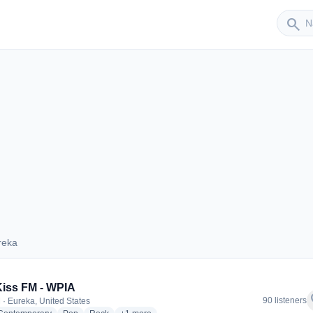
Sender
search
reka
Eureka
Kiss FM - WPIA
f
90 listeners
 · Eureka, United States