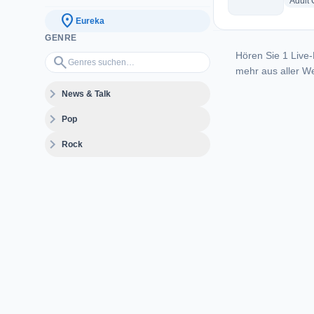
Adult
location_on
Eureka
GENRE
Hören Sie 1 Live-
Genres suchen…
search
mehr aus aller We
expand_more
News & Talk
expand_more
Pop
expand_more
Rock