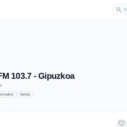
Sender
search
FM 103.7 - Gipuzkoa
s
formation
Variety
favorite