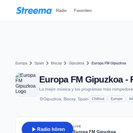
Zum Hauptinhalt springen
Radio
Favoriten
chevron_right
chevron_right
chevron_right
chevron_right
Europa
Spain
Biscay
Gipuzkoa
Europa FM Gipuzkoa
Europa FM Gipuzkoa - 
La mejor música y los programas más rompedore
place
Gipuzkoa, Biscay, Spain
Chillout
Europe
In
LIVE
play_arrow
Radio hören
Europa FM Gipuzkoa