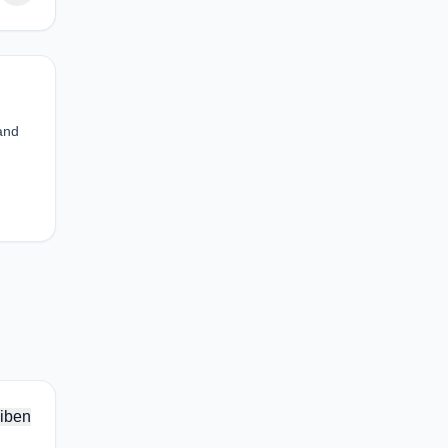
and
iben