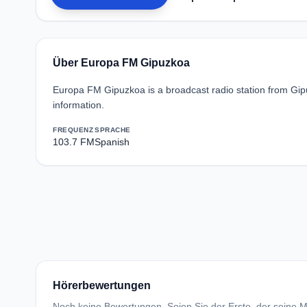
Über Europa FM Gipuzkoa
Europa FM Gipuzkoa is a broadcast radio station from Gipu
information.
FREQUENZ
SPRACHE
103.7 FM
Spanish
Hörerbewertungen
Noch keine Bewertungen. Seien Sie der Erste, der seine Me