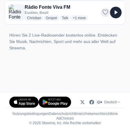
Rádio Fonte Viva FM
favorite
play_arrow
Eusébio, Brazil
radio stations
radio stations
radio stations
more genres for Rádio Fonte Viv
Christian
Gospel
Talk
+1
more
Hören Sie 2 Live-Radiosender kostenlos online. Entdecken
Sie Musik, Nachrichten, Sport und mehr aus aller Welt auf
Streema.
LADEN IM
JETZT BEI
Deutsch
App Store
Google Play
Nutzungsbedingungen
Datenschutzrichtlinie
Urheberrechtsrichtlinie
(öffnet in neuem Tab)
AdChoices
© 2026 Streema, Inc. Alle Rechte vorbehalten