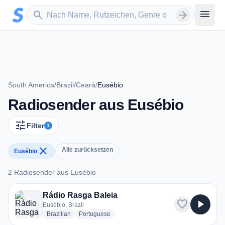
Zum Hauptinhalt springen
Sender suchen
menu
search
arrow_forward
South America
/
Brazil
/
Ceará
/
Eusébio
Radiosender aus Eusébio
tune
Filter
1
close
Alle zurücksetzen
Eusébio
2 Radiosender aus Eusébio
2 Radiosender aus Eusébio
Rádio Rasga Baleia
favorite
play_arrow
Eusébio, Brazil
radio stations
radio stations
Brazilian
Portuguese